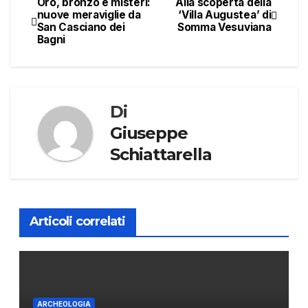
Oro, bronzo e misteri:
Alla scoperta della
Navigazione
nuove meraviglie da
‘Villa Augustea’ di
San Casciano dei
Somma Vesuviana
articoli
Bagni
Di
Giuseppe
Schiattarella
Articoli correlati
ARCHEOLOGIA