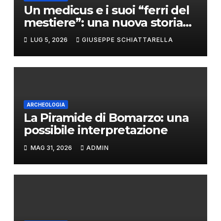
Un medicus e i suoi “ferri del
mestiere”: una nuova storia
da Pompei
LUG 5, 2026
GIUSEPPE SCHIATTARELLA
ARCHEOLOGIA
La Piramide di Bomarzo: una
possibile interpretazione
MAG 31, 2026
ADMIN