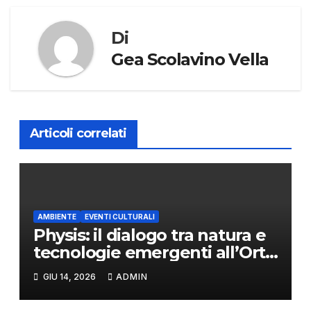
Di
Gea Scolavino Vella
Articoli correlati
AMBIENTE
EVENTI CULTURALI
Physis: il dialogo tra natura e
tecnologie emergenti all’Orto
Botanico di Napoli
GIU 14, 2026
ADMIN