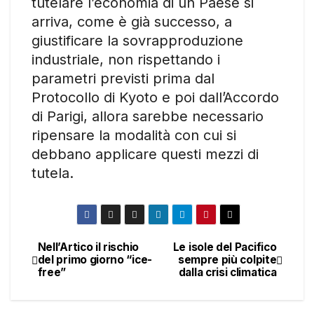
tutelare l’economia di un Paese si
arriva, come è già successo, a
giustificare la sovrapproduzione
industriale, non rispettando i
parametri previsti prima dal
Protocollo di Kyoto e poi dall’Accordo
di Parigi, allora sarebbe necessario
ripensare la modalità con cui si
debbano applicare questi mezzi di
tutela.
Nell’Artico il rischio
Le isole del Pacifico
Navigazione
del primo giorno “ice-
sempre più colpite
free”
dalla crisi climatica
articoli