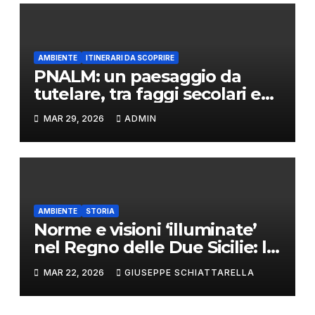
AMBIENTE
ITINERARI DA SCOPRIRE
PNALM: un paesaggio da
tutelare, tra faggi secolari e
lupi appenninici
MAR 29, 2026
ADMIN
AMBIENTE
STORIA
Norme e visioni ‘illuminate’
nel Regno delle Due Sicilie: le
leggi borboniche per la
MAR 22, 2026
GIUSEPPE SCHIATTARELLA
salvaguardia dell’ambiente e
del paesaggio italiano