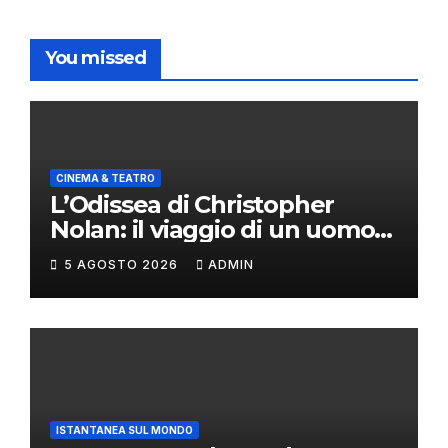
You missed
CINEMA & TEATRO
L’Odissea di Christopher
Nolan: il viaggio di un uomo
oltre il mito
5 AGOSTO 2026
ADMIN
ISTANTANEA SUL MONDO