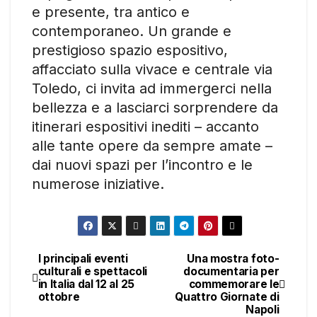
e presente, tra antico e
contemporaneo. Un grande e
prestigioso spazio espositivo,
affacciato sulla vivace e centrale via
Toledo, ci invita ad immergerci nella
bellezza e a lasciarci sorprendere da
itinerari espositivi inediti – accanto
alle tante opere da sempre amate –
dai nuovi spazi per l’incontro e le
numerose iniziative.
I principali eventi
Una mostra foto-
Navigazione
culturali e spettacoli
documentaria per
in Italia dal 12 al 25
commemorare le
articoli
ottobre
Quattro Giornate di
Napoli