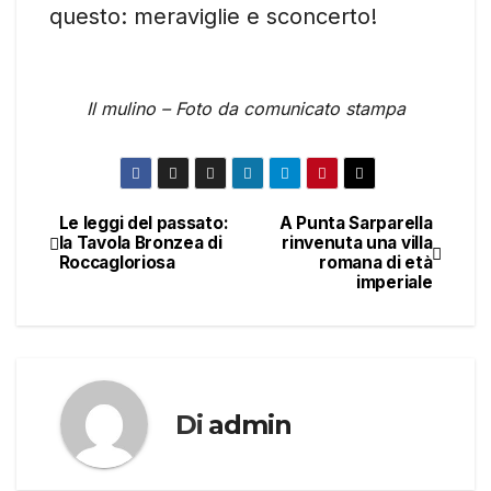
questo: meraviglie e sconcerto!
Il mulino – Foto da comunicato stampa
Le leggi del passato:
A Punta Sarparella
Navigazione
la Tavola Bronzea di
rinvenuta una villa
Roccagloriosa
romana di età
articoli
imperiale
Di
admin