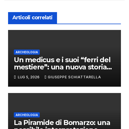
Articoli correlati
ARCHEOLOGIA
Un medicus e i suoi “ferri del
mestiere”: una nuova storia
da Pompei
LUG 5, 2026
GIUSEPPE SCHIATTARELLA
ARCHEOLOGIA
La Piramide di Bomarzo: una