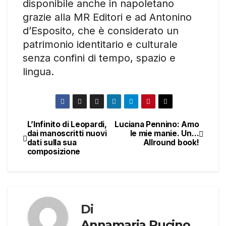
disponibile anche in napoletano
grazie alla MR Editori e ad Antonino
d’Esposito, che è considerato un
patrimonio identitario e culturale
senza confini di tempo, spazio e
lingua.
L’Infinito di Leopardi,
Luciana Pennino: Amo
Navigazione
dai manoscritti nuovi
le mie manie. Un…
dati sulla sua
Allround book!
articoli
composizione
Di
Annamaria Pucino