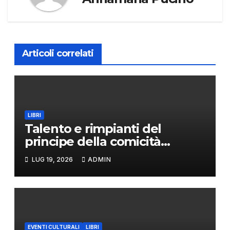
Articoli correlati
LIBRI
Talento e rimpianti del
principe della comicità
italiana
LUG 19, 2026
ADMIN
EVENTI CULTURALI
LIBRI