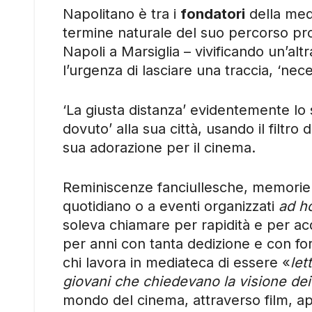
Napolitano è tra i
fondatori
della med
termine naturale del suo percorso pro
Napoli a Marsiglia – vivificando un’alt
l’urgenza di lasciare una traccia, ‘nec
‘La giusta distanza’ evidentemente lo s
dovuto’ alla sua città, usando il filtro
sua adorazione per il cinema.
Reminiscenze fanciullesche, memorie pr
quotidiano o a eventi organizzati
ad h
soleva chiamare per rapidità e per acq
per anni con tanta dedizione e con fo
chi lavora in mediateca di essere «
let
giovani che chiedevano la visione dei
mondo del cinema, attraverso film, app