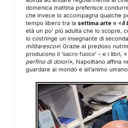
abitua ad andare regolarmente al cinem
domenica mattina preferisce condurre i
che invece lo accompagna qualche pom
tempo libero tra la
settima arte
e «
il
età un po’ più adulta che lo scopre, c
lo costringe un insegnante di second
militaresco»
! Grazie al prezioso nutri
producono il ‘sacro fuoco’ – e i libri, «
perfino di dolori»
, Napolitano affina ne
guardare al mondo e all’animo umano