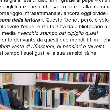
a già all’età di dieci anni grazie al papà – che 
 figli lì anziché in chiesa – o grazie alla mamm
eriggio infrasettimanale, ancora oggi divide il
 bene della lettura
»
. Questo
‘bene’, però, è solo 
olpevole l’esperienza forzata da bibliotecario a 
a media «
vecchio stampo dal cipiglio quasi
mento derivante da questi due mondi, i film – che
fonti vaste di riflessioni, di pensieri e talvolta
l tempo i suoi gusti e la sua sensibilità nel
.