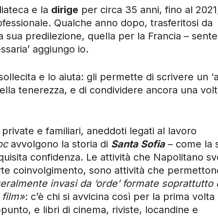
iateca e la
dirige
per circa 35 anni, fino al 2021
fessionale. Qualche anno dopo, trasferitosi da
ra sua predilezione, quella per la Francia – sente
essaria’ aggiungo io.
ollecita e lo aiuta: gli permette di scrivere un ‘
 della tenerezza, e di condividere ancora una volt
ivate e familiari, aneddoti legati al lavoro
oc
avvolgono la storia di
Santa Sofia
– come la s
uisita confidenza. Le attività che Napolitano s
rte coinvolgimento, sono attività che permetton
teralmente invasi da ‘orde’ formate soprattutto
 film»
: c’è chi si avvicina così per la prima volta 
unto, e libri di cinema, riviste, locandine e