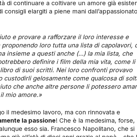
lità di continuare a coltivare un amore già esiste
i consigli elargiti a piene mani dall’appassionat
uto e provare a rafforzare il loro interesse e
proponendo loro tutta una lista di capolavori, d
, ma insieme a questi anche (…) la mia lista, che
rebbero definire i film della mia vita, come li
ibro di suoi scritti. Nei loro confronti provavo
vo custodirli gelosamente come qualcosa di sol
iuto che anche altre persone li potessero ama
 il mio amore.»
ngo il medesimo lavoro, ma con rinnovata e
tamente la passione
! Che è la medesima, forse,
lunque esso sia. Francesco Napolitano, che si