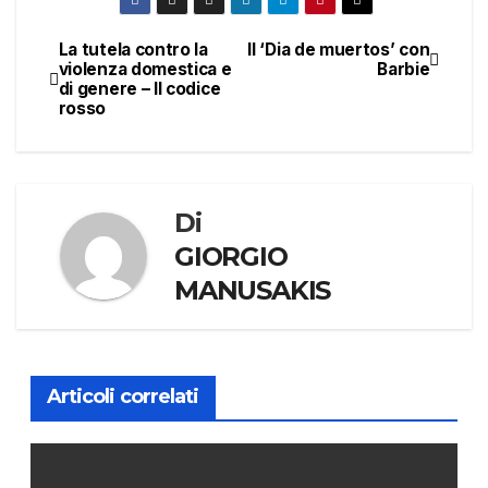
La tutela contro la
Il ‘Dia de muertos’ con
Navigazione
violenza domestica e
Barbie
di genere – Il codice
articoli
rosso
Di
GIORGIO
MANUSAKIS
Articoli correlati