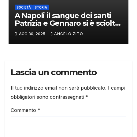
SOCIETÀ
STORIA
A Napoli il sangue dei santi
Patrizia e Gennaro si è sciolto
nello stesso giorno
AGO 30, 2025
ANGELO ZITO
Lascia un commento
Il tuo indirizzo email non sarà pubblicato.
I campi
obbligatori sono contrassegnati
*
Commento
*