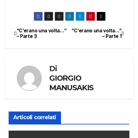
“C’erano una volta…”
“C’erano una volta…”
Navigazione
– Parte 3
– Parte 1
articoli
Di
GIORGIO
MANUSAKIS
Articoli correlati