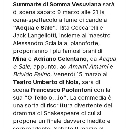
Summarte di Somma Vesuviana
sarà
di scena sabato 9 marzo alle 21 la
cena-spettacolo a lume di candela
“Acqua e Sale”
. Rita Ceccarelli e
Jack Langellotti, insieme al maestro
Alessandro Scialla al pianoforte,
proporranno i più famosi brani di
Mina
e
Adriano Celentano
, da
Acqua
e Sale
, appunto, ad
Amami Amami
e
Brivido Felino
. Venerdì 15 marzo al
Teatro Umberto di Nola
, sarà di
scena
Francesco Paolantoni
con la
sua
“O Tello o…io”
. La commedia è
una sorta di riscrittura divertente del
dramma di Shakespeare di cui si
propone un finale davvero inedito e
sorprendente. Sabato 9 marzo al